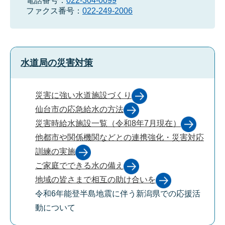
電話番号：
022-304-0099
ファクス番号：
022-249-2006
水道局の災害対策
災害に強い水道施設づくり
仙台市の応急給水の方法
災害時給水施設一覧（令和8年7月現在）
他都市や関係機関などとの連携強化・災害対応
訓練の実施
ご家庭でできる水の備え
地域の皆さまで相互の助け合いを
令和6年能登半島地震に伴う新潟県での応援活
動について